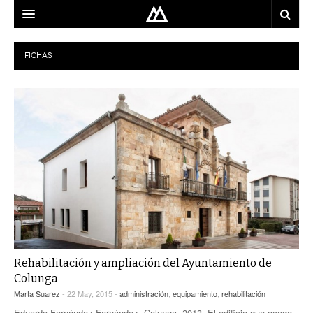
ARQUITECTO
FICHAS
LOCALIZACIÓN
MAPA
USO
EQUIPO
BLOG
CONTACTO
Rehabilitación y ampliación del Ayuntamiento de
Colunga
Marta Suarez
- 22 May, 2015 -
administración
,
equipamiento
,
rehabilitación
Eduardo Fernández Fernández. Colunga, 2013. El edificio que acoge