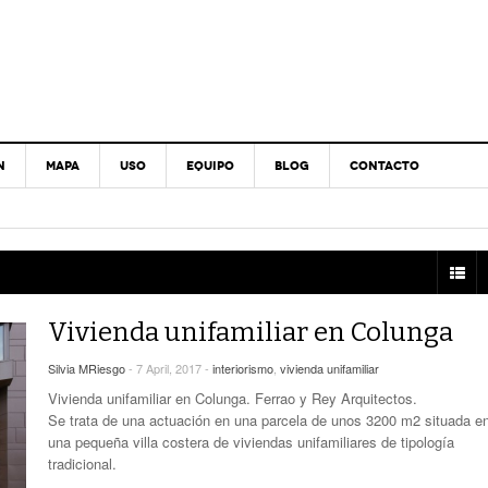
N
MAPA
USO
EQUIPO
BLOG
CONTACTO
Vivienda unifamiliar en Colunga
Silvia MRiesgo
- 7 April, 2017 -
interiorismo
,
vivienda unifamiliar
Vivienda unifamiliar en Colunga. Ferrao y Rey Arquitectos.
Se trata de una actuación en una parcela de unos 3200 m2 situada e
una pequeña villa costera de viviendas unifamiliares de tipología
tradicional.