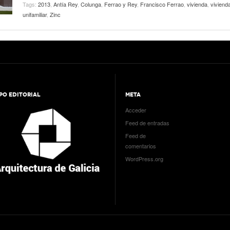
Tags:
2013
,
Antía Rey
,
Colunga
,
Ferrao y Rey
,
Francisco Ferrao
,
vivienda
,
viviend
unifamiliar
,
Zinc
PO EDITORIAL
META
Acceder
Feed de entradas
Feed de
comentarios
WordPress.org