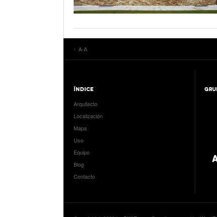
A-A
ÍNDICE
GRU
Arquitecto
Localización
Mapa
Uso
Equipo
Blog
Contacto