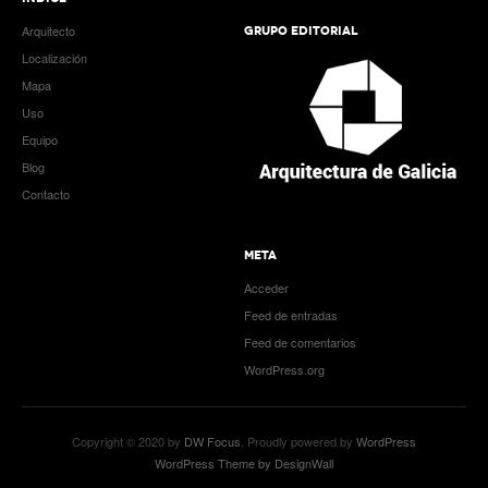
Arquitecto
GRUPO EDITORIAL
Localización
Mapa
Uso
Equipo
Blog
Contacto
META
Acceder
Feed de entradas
Feed de comentarios
WordPress.org
Copyright © 2020 by
DW Focus
. Proudly powered by
WordPress
WordPress Theme by DesignWall