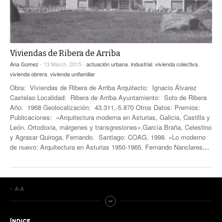
Viviendas de Ribera de Arriba
Ana Gomez
- 13 March, 2015 -
actuación urbana
,
industrial
,
vivienda colectiva
,
vivienda obrera
,
vivienda unifamiliar
Obra: Viviendas de Ribera de Arriba Arquitecto: Ignacio Álvarez
Castelao Localidad: Ribera de Arriba Ayuntamiento: Soto de Ribera
Año: 1968 Geolocalización: 43.311,-5.870 Otros Datos: Premios:
Publicaciones: «Arquitectura moderna en Asturias, Galicia, Castilla y
León. Ortodoxia, márgenes y transgresiones».García Braña, Celestino
y Agrasar Quiroga, Fernando. Santiago: COAG, 1998. «Lo moderno
de nuevo: Arquitectura en Asturias 1950-1965. Fernando Nanclares
…
A-A
ÍNDICE