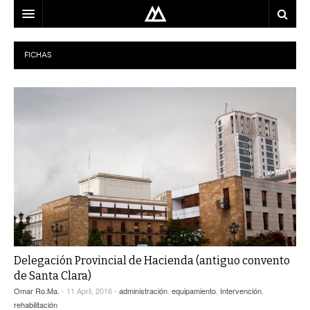
ARQUITECTO
FICHAS
LOCALIZACIÓN
MAPA
USO
EQUIPO
BLOG
CONTACTO
Delegación Provincial de Hacienda (antiguo convento
de Santa Clara)
Omar Ro.Ma.
- 11 April, 2016 -
administración
,
equipamiento
,
Intervención
,
rehabilitación