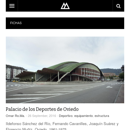
ARQUITECTO
FICHAS
LOCALIZACIÓN
MAPA
USO
EQUIPO
BLOG
CONTACTO
Palacio de los Deportes de Oviedo
Omar Ro.Ma.
- 26 September, 2016 -
Deportivo
,
equipamiento
,
estructura
Ildefonso Sánchez del Río, Fernando Cavanilles, Joaquín Suárez y
Florencio Muñiz. Oviedo, 1961-1975.