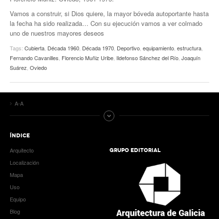
Vamos a construir, si Dios quiere, la mayor bóveda autoportante hasta
la fecha ha sido realizada… Con su ejecución vamos a ver colmado
uno de nuestros mayores deseos
Tags:
Cubierta
,
Década 1960
,
Década 1970
,
Deportivo
,
equipamiento
,
estructura
,
Fernando Cavanilles
,
Florencio Muñiz Uribe
,
Ildefonso Sánchez del Río
,
Joaquín
Suárez
,
Oviedo
A-A
ÍNDICE
Arquitecto
GRUPO EDITORIAL
Localización
Mapa
Uso
Equipo
Blog