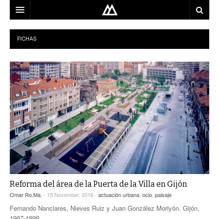
ARQUITECTO
FICHAS
LOCALIZACIÓN
MAPA
USO
EQUIPO
BLOG
CONTACTO
Reforma del área de la Puerta de la Villa en Gijón
Omar Ro.Ma.
- 15 November, 2016 -
actuación urbana
,
ocio
,
paisaje
Fernando Nanclares, Nieves Ruiz y Juan González Moriyón. Gijón,
1997-1999.