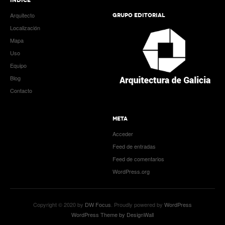
Arquitecto
GRUPO EDITORIAL
Localización
Mapa
Uso
Equipo
Blog
Contacto
META
Acceder
Feed de entradas
Feed de comentarios
WordPress.org
Copyright © 2020 by
DW Focus
. Proudly powered by
WordPress
WordPress Theme by DesignWall