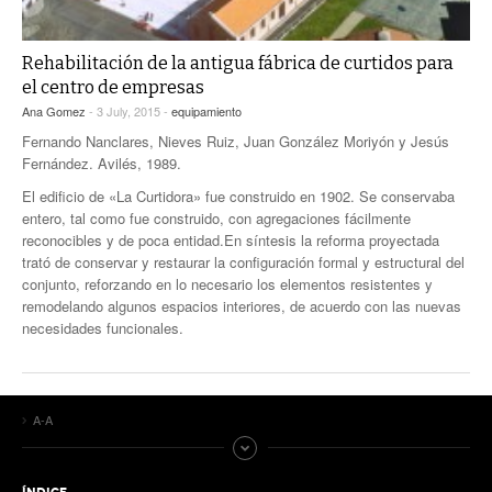
Rehabilitación de la antigua fábrica de curtidos para
el centro de empresas
Ana Gomez
- 3 July, 2015 -
equipamiento
Fernando Nanclares, Nieves Ruiz, Juan González Moriyón y Jesús
Fernández. Avilés, 1989.
El edificio de «La Curtidora» fue construido en 1902. Se conservaba
entero, tal como fue construido, con agregaciones fácilmente
reconocibles y de poca entidad.En síntesis la reforma proyectada
trató de conservar y restaurar la configuración formal y estructural del
conjunto, reforzando en lo necesario los elementos resistentes y
remodelando algunos espacios interiores, de acuerdo con las nuevas
necesidades funcionales.
A-A
ÍNDICE