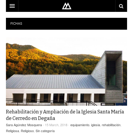
ARQUITECTO
FICHAS
LOCALIZACIÓN
MAPA
USO
EQUIPO
BLOG
CONTACTO
Rehabilitación y Ampliación de la Iglesia Santa María
de Cerredo en Degaña
Sara Agúndez Mosquera
- 15 March, 2018 -
equipamiento
,
iglesia
,
rehabilitación
,
Religiosa
,
Religioso
,
Sin categoría