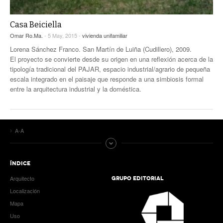
Casa Beiciella
Omar Ro.Ma.
- 5 May, 2015 -
vivienda unifamiliar
Lorena Sánchez Franco. San Martín de Luiña (Cudillero), 2009.
El proyecto se convierte desde su origen en una reflexión acerca de la
tipología tradicional del PAJAR, espacio industrial/agrario de pequeña
escala integrado en el paisaje que responde a una simbiosis formal
entre la arquitectura industrial y la doméstica.
A-A
ÍNDICE
Arquitecto
GRUPO EDITORIAL
Localización
Mapa
Uso