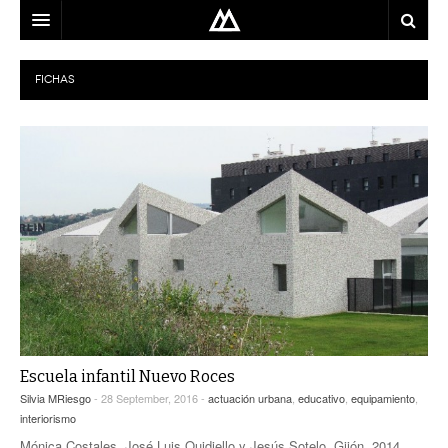
ARQUITECTO
FICHAS
LOCALIZACIÓN
MAPA
USO
EQUIPO
BLOG
CONTACTO
Escuela infantil Nuevo Roces
Silvia MRiesgo
- 28 September, 2016 -
actuación urbana
,
educativo
,
equipamiento
,
interiorismo
Mónica Costales, José Luis Quidiello y Jesús Sotelo, Gijón, 2014.