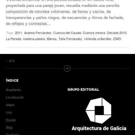
proyectada para una pareja joven, resuelta mediante una sencilla
composición de rotundos volúmenes, de llenos y vacíos, de
transparencias y paños ciegos, de secuencias y ritmos de fachada,
de reflejos y contrastes…
Tags:
2011
,
Andrea Fernández
,
Cuenca del Caudal
,
Cuenca minera
,
Década 2010
,
La Pereda
,
madera+piedra
,
Mieres
,
Talía Fernández
,
vivienda unifamiliar
,
ZWEI
A-A
ÍNDICE
Arquitecto
GRUPO EDITORIAL
Localización
Mapa
Uso
Equipo
Blog
Contacto