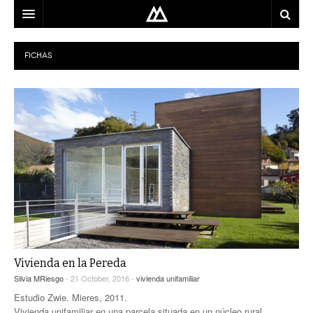
ARQUITECTO
FICHAS
LOCALIZACIÓN
MAPA
USO
EQUIPO
BLOG
CONTACTO
Vivienda en la Pereda
Silvia MRiesgo
- 21 October, 2016 -
vivienda unifamiliar
Estudio Zwie. Mieres, 2011.
Vivienda unifamiliar en una parcela situada en un núcleo rural,