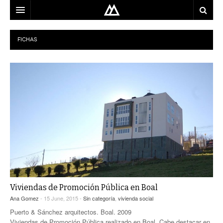
ARQUITECTO
FICHAS
LOCALIZACIÓN
MAPA
USO
EQUIPO
BLOG
CONTACTO
Viviendas de Promoción Pública en Boal
Ana Gomez
- 15 June, 2015 -
Sin categoría
,
vivienda social
Puerto & Sánchez arquitectos. Boal. 2009
Viviendas de Promoción Pública realizado en Boal. Cabe destacar en