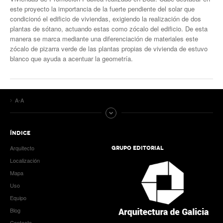
este proyecto la importancia de la fuerte pendiente del solar que
condicionó el edificio de viviendas, exigiendo la realización de dos
plantas de sótano, actuando estas como zócalo del edificio. De esta
manera se marca mediante una diferenciación de materiales este
zócalo de pizarra verde de las plantas propias de vivienda de estuvo
blanco que ayuda a acentuar la geometría.
A-A
ÍNDICE
Arquitecto
GRUPO EDITORIAL
Localización
Mapa
Uso
Equipo
Blog
Contacto