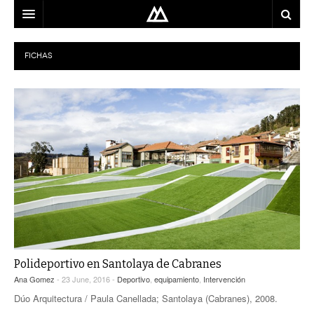
ARQUITECTO
FICHAS
LOCALIZACIÓN
MAPA
USO
EQUIPO
BLOG
CONTACTO
Polideportivo en Santolaya de Cabranes
Ana Gomez
- 23 June, 2016 -
Deportivo
,
equipamiento
,
Intervención
Dúo Arquitectura / Paula Canellada; Santolaya (Cabranes), 2008.