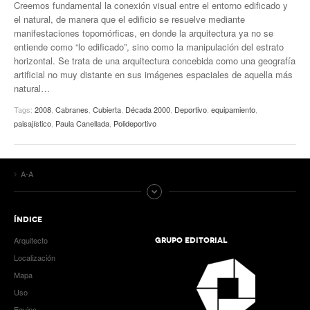
Creemos fundamental la conexión visual entre el entorno edificado y
el natural, de manera que el edificio se resuelve mediante
manifestaciones topomórficas, en donde la arquitectura ya no se
entiende como “lo edificado”, sino como la manipulación del estrato
horizontal. Se trata de una arquitectura concebida como una geografía
artificial no muy distante en sus imágenes espaciales de aquella más
natural…
Tags:
2008
,
Cabranes
,
Cubierta
,
Década 2000
,
Deportivo
,
equipamiento
,
paisajístico
,
Paula Canellada
,
Polideportivo
A-A
ÍNDICE
Arquitecto
GRUPO EDITORIAL
Localización
Mapa
Uso
Equipo