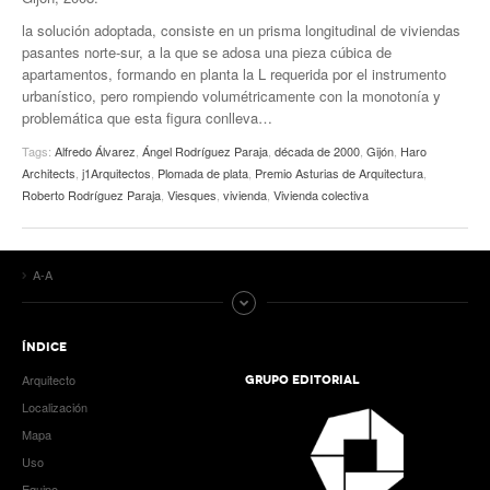
la solución adoptada, consiste en un prisma longitudinal de viviendas
pasantes norte-sur, a la que se adosa una pieza cúbica de
apartamentos, formando en planta la L requerida por el instrumento
urbanístico, pero rompiendo volumétricamente con la monotonía y
problemática que esta figura conlleva…
Tags:
Alfredo Álvarez
,
Ángel Rodríguez Paraja
,
década de 2000
,
Gijón
,
Haro
Architects
,
j1Arquitectos
,
Plomada de plata
,
Premio Asturias de Arquitectura
,
Roberto Rodríguez Paraja
,
Viesques
,
vivienda
,
Vivienda colectiva
A-A
ÍNDICE
Arquitecto
GRUPO EDITORIAL
Localización
Mapa
Uso
Equipo