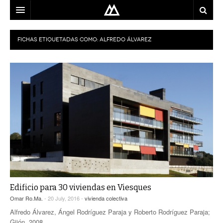
ARQUITECTO
FICHAS ETIQUETADAS COMO:
ALFREDO ÁLVAREZ
LOCALIZACIÓN
MAPA
USO
EQUIPO
BLOG
CONTACTO
Edificio para 30 viviendas en Viesques
Omar Ro.Ma.
- 20 July, 2016 -
vivienda colectiva
Alfredo Álvarez, Ángel Rodríguez Paraja y Roberto Rodríguez Paraja;
Gijón, 2008.