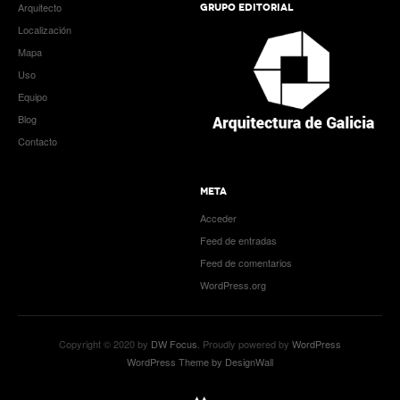
Arquitecto
GRUPO EDITORIAL
Localización
Mapa
Uso
Equipo
Blog
Contacto
META
Acceder
Feed de entradas
Feed de comentarios
WordPress.org
Copyright © 2020 by
DW Focus
. Proudly powered by
WordPress
WordPress Theme by DesignWall