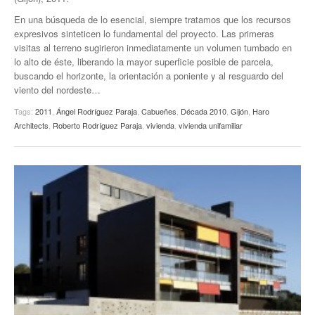
En una búsqueda de lo esencial, siempre tratamos que los recursos
expresivos sinteticen lo fundamental del proyecto. Las primeras
visitas al terreno sugirieron inmediatamente un volumen tumbado en
lo alto de éste, liberando la mayor superficie posible de parcela,
buscando el horizonte, la orientación a poniente y al resguardo del
viento del nordeste…
Tags:
2011
,
Ángel Rodríguez Paraja
,
Cabueñes
,
Década 2010
,
Gijón
,
Haro
Architects
,
Roberto Rodríguez Paraja
,
vivienda
,
vivienda unifamiliar