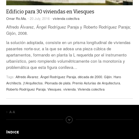
Edificio para 30 viviendas en Viesques
Omar Ro.Ma.
- 20 July, 2016 -
vivienda colectiva
Alfredo Álvarez, Ángel Rodríguez Paraja y Roberto Rodríguez Paraja;
Gijón, 2008.
la solución adoptada, consiste en un prisma longitudinal de viviendas
pasantes norte-sur, a la que se adosa una pieza cúbica de
apartamentos, formando en planta la L requerida por el instrumento
urbanístico, pero rompiendo volumétricamente con la monotonía y
problemática que esta figura conlleva…
Tags:
Alfredo Álvarez
,
Ángel Rodríguez Paraja
,
década de 2000
,
Gijón
,
Haro
Architects
,
j1Arquitectos
,
Plomada de plata
,
Premio Asturias de Arquitectura
,
Roberto Rodríguez Paraja
,
Viesques
,
vivienda
,
Vivienda colectiva
A-A
ÍNDICE