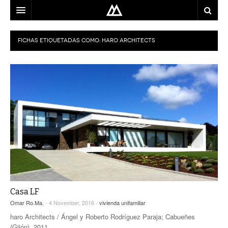
ARQUITECTO
FICHAS ETIQUETADAS COMO:
HARO ARCHITECTS
LOCALIZACIÓN
MAPA
USO
EQUIPO
BLOG
CONTACTO
Casa LF
Omar Ro.Ma.
- 4 November, 2016 -
vivienda unifamiliar
haro Architects / Ángel y Roberto Rodríguez Paraja; Cabueñes
(Gijón), 2011.