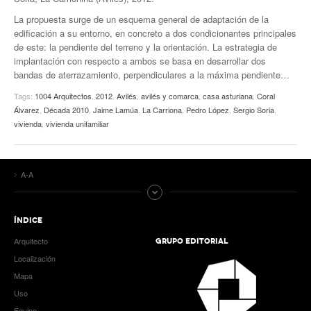
La propuesta surge de un esquema general de adaptación de la
edificación a su entorno, en concreto a dos condicionantes principales
de este: la pendiente del terreno y la orientación. La estrategia de
implantación con respecto a ambos se basa en desarrollar dos
bandas de aterrazamiento, perpendiculares a la máxima pendiente…
Tags:
1004 Arquitectos
,
2012
,
Avilés
,
avilés y comarca
,
casa asturiana
,
Coral
Álvarez
,
Década 2010
,
Jaime Lamúa
,
La Carriona
,
Pedro López
,
Sergio Soria
,
vivienda
,
vivienda unifamiliar
A-A
ÍNDICE
Arquitecto
GRUPO EDITORIAL
Localización
Mapa
Uso
Equipo