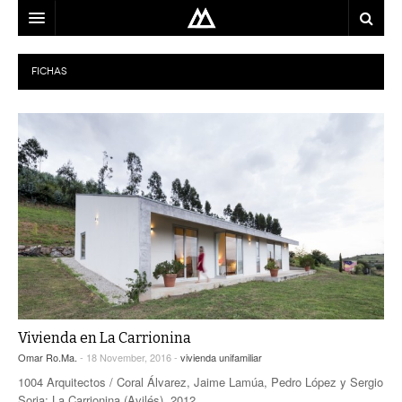
ARQUITECTO
FICHAS
LOCALIZACIÓN
MAPA
USO
EQUIPO
BLOG
CONTACTO
Vivienda en La Carrionina
Omar Ro.Ma.
- 18 November, 2016 -
vivienda unifamiliar
1004 Arquitectos / Coral Álvarez, Jaime Lamúa, Pedro López y Sergio
Soria; La Carrionina (Avilés), 2012.