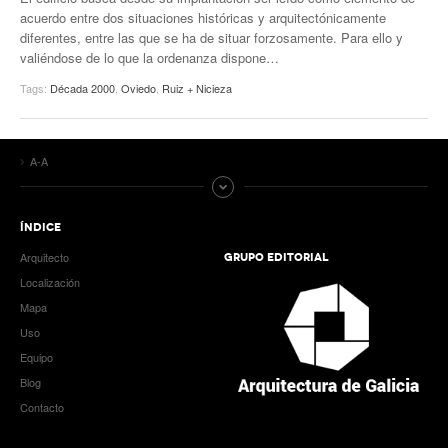
acuerdo entre dos situaciones históricas y arquitectónicamente
diferentes, entre las que se ha de situar forzosamente. Para ello y
valiéndose de lo que la ordenanza dispone…
Tags:
Década 2000
,
Oviedo
,
Ruiz + Nicieza
A-A
ÍNDICE
Arquitecto
GRUPO EDITORIAL
Localización
Mapa
Uso
Equipo
Blog
Contacto