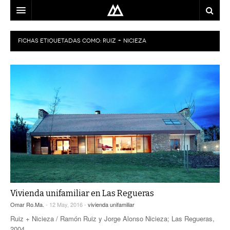
ARQUITECTO
FICHAS ETIQUETADAS COMO:
RUIZ + NICIEZA
LOCALIZACIÓN
MAPA
USO
EQUIPO
BLOG
CONTACTO
Vivienda unifamiliar en Las Regueras
Omar Ro.Ma.
- 12 May, 2016 -
vivienda unifamiliar
Ruiz + Nicieza / Ramón Ruiz y Jorge Alonso Nicieza; Las Regueras,
2004.