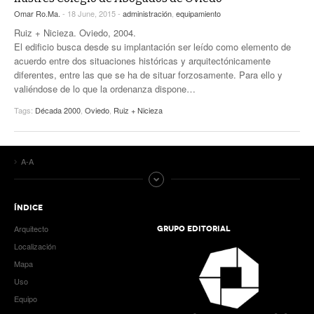
Omar Ro.Ma.
- 18 June, 2015 -
administración
,
equipamiento
Ruiz + Nicieza. Oviedo, 2004.
El edificio busca desde su implantación ser leído como elemento de
acuerdo entre dos situaciones históricas y arquitectónicamente
diferentes, entre las que se ha de situar forzosamente. Para ello y
valiéndose de lo que la ordenanza dispone…
Tags:
Década 2000
,
Oviedo
,
Ruiz + Nicieza
A-A
ÍNDICE
Arquitecto
GRUPO EDITORIAL
Localización
Mapa
Uso
Equipo