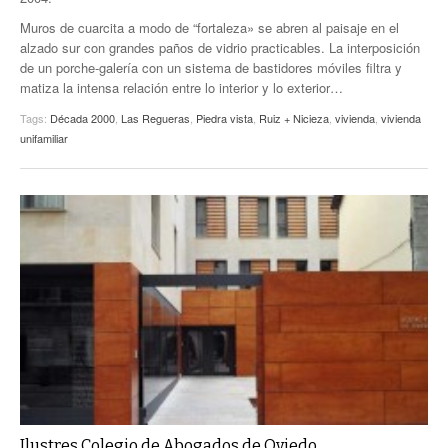
Muros de cuarcita a modo de “fortaleza» se abren al paisaje en el
alzado sur con grandes paños de vidrio practicables. La interposición
de un porche-galería con un sistema de bastidores móviles filtra y
matiza la intensa relación entre lo interior y lo exterior…
Tags:
Década 2000
,
Las Regueras
,
Piedra vista
,
Ruiz + Nicieza
,
vivienda
,
vivienda
unifamiliar
Ilustres Colegio de Abogados de Oviedo