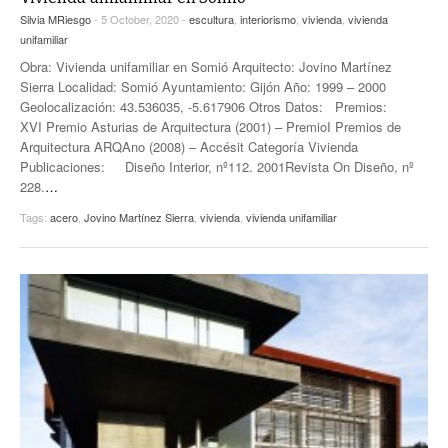
Silvia MRiesgo
- 5 October, 2020 -
escultura
,
interiorismo
,
vivienda
,
vivienda
unifamiliar
Obra: Vivienda unifamiliar en Somió Arquitecto: Jovino Martínez
Sierra Localidad: Somió Ayuntamiento: Gijón Año: 1999 – 2000
Geolocalización: 43.536035, -5.617906 Otros Datos: Premios:
XVI Premio Asturias de Arquitectura (2001) – PremioI Premios de
Arquitectura ARQAno (2008) – Accésit Categoría Vivienda
Publicaciones: Diseño Interior, nº112. 2001Revista On Diseño, nº
228.
…
Tags:
acero
,
Jovino Martínez Sierra
,
vivienda
,
vivienda unifamiliar