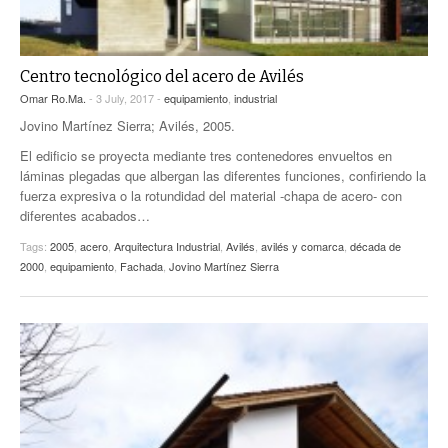
Centro tecnológico del acero de Avilés
Omar Ro.Ma.
- 3 July, 2017 -
equipamiento
,
industrial
Jovino Martínez Sierra; Avilés, 2005.
El edificio se proyecta mediante tres contenedores envueltos en
láminas plegadas que albergan las diferentes funciones, confiriendo la
fuerza expresiva o la rotundidad del material -chapa de acero- con
diferentes acabados…
Tags:
2005
,
acero
,
Arquitectura Industrial
,
Avilés
,
avilés y comarca
,
década de
2000
,
equipamiento
,
Fachada
,
Jovino Martínez Sierra