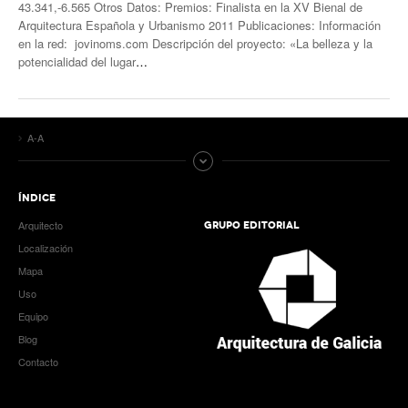
43.341,-6.565 Otros Datos: Premios: Finalista en la XV Bienal de
Arquitectura Española y Urbanismo 2011 Publicaciones: Información
en la red: jovinoms.com Descripción del proyecto: «La belleza y la
potencialidad del lugar
…
A-A
ÍNDICE
Arquitecto
GRUPO EDITORIAL
Localización
Mapa
Uso
Equipo
Blog
Contacto