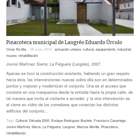
Pinacoteca municipal de Langréo Eduardo Úrculo
Omar Ro.Ma.
- 28 June, 2016 -
actuación urbana
,
cultural
,
equipamiento
,
industrial
,
museo
,
rehabilitación
Jovino Martínez Sierra; La Felguera (Langréo), 2007.
Apenas se tocó la construcción existente, habiendo un gran respeto
hacia ésta, las intervenciones nuevas sobre ella son en determinados
puntos y mejoran y modernizan el conjunto. Una es el acceso que
consiste en una marquesina desde la entrada hasta la propia calle, de
tal manera que invita al visitante a acceder; y la otra intervención es
el cierre en vidrio de los corredores que conectan los distintos
edificios del conjunto…
Tags:
Cultural
,
Década 2000
,
Enrique Rodríguez Bustelo
,
Francisco Casariego
,
Jovino Martínez Sierra
,
La Felguera
,
Langreo
,
Marcos Morilla
,
Pinacoteca
,
rehabilitación