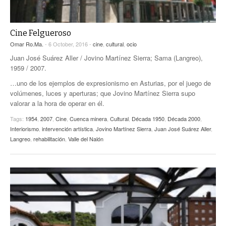
Cine Felgueroso
Omar Ro.Ma.
- 6 October, 2016 -
cine
,
cultural
,
ocio
Juan José Suárez Aller / Jovino Martínez Sierra; Sama (Langreo),
1959 / 2007.
…uno de los ejemplos de expresionismo en Asturias, por el juego de
volúmenes, luces y aperturas; que Jovino Martínez Sierra supo
valorar a la hora de operar en él.
Tags:
1954
,
2007
,
Cine
,
Cuenca minera
,
Cultural
,
Década 1950
,
Década 2000
,
Interiorismo
,
intervención artística
,
Jovino Martínez Sierra
,
Juan José Suárez Aller
,
Langreo
,
rehabilitación
,
Valle del Nalón