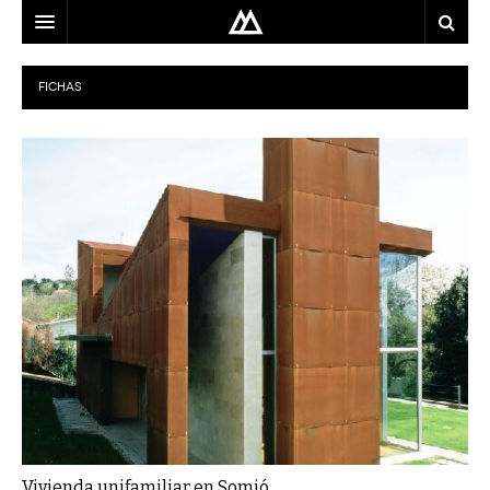
ARQUITECTO
FICHAS
LOCALIZACIÓN
MAPA
USO
EQUIPO
BLOG
CONTACTO
Vivienda unifamiliar en Somió