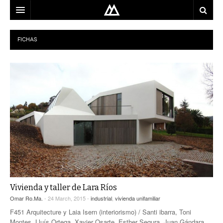
ARQUITECTO
FICHAS
LOCALIZACIÓN
MAPA
USO
EQUIPO
BLOG
CONTACTO
Vivienda y taller de Lara Ríos
Omar Ro.Ma.
- 24 March, 2015 -
industrial
,
vivienda unifamiliar
F451 Arquitecture y Laia Isern (interiorismo) / Santi ibarra, Toni
Montes, Lluís Ortega, Xavier Osarte, Esther Segura, Juan Gándara,