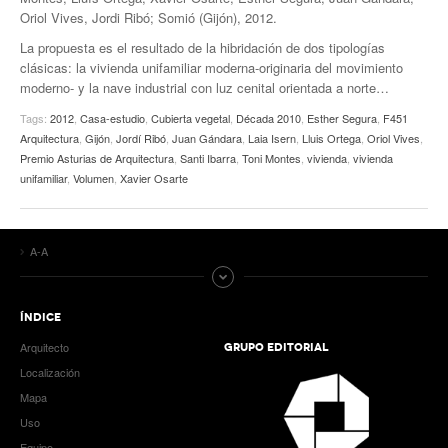
Oriol Vives, Jordi Ribó; Somió (Gijón), 2012.
La propuesta es el resultado de la hibridación de dos tipologías
clásicas: la vivienda unifamiliar moderna-originaria del movimiento
moderno- y la nave industrial con luz cenital orientada a norte…
Tags:
2012
,
Casa-estudio
,
Cubierta vegetal
,
Década 2010
,
Esther Segura
,
F451
Arquitectura
,
Gijón
,
Jordí Ribó
,
Juan Gándara
,
Laia Isern
,
Lluis Ortega
,
Oriol Vives
,
Premio Asturias de Arquitectura
,
Santi Ibarra
,
Toni Montes
,
vivienda
,
vivienda
unifamiliar
,
Volumen
,
Xavier Osarte
A-A
ÍNDICE
Arquitecto
GRUPO EDITORIAL
Localización
Mapa
Uso
Equipo