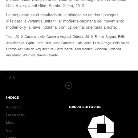
Oriol Vives, Jordi Ribó; Somió (Gijón), 2012.
La propuesta es el resultado de la hibridación de dos tipologías
clásicas: la vivienda unifamiliar moderna-originaria del movimiento
moderno- y la nave industrial con luz cenital orientada a norte…
Tags:
2012
,
Casa-estudio
,
Cubierta vegetal
,
Década 2010
,
Esther Segura
,
F451
Arquitectura
,
Gijón
,
Jordí Ribó
,
Juan Gándara
,
Laia Isern
,
Lluis Ortega
,
Oriol Vives
,
Premio Asturias de Arquitectura
,
Santi Ibarra
,
Toni Montes
,
vivienda
,
vivienda
unifamiliar
,
Volumen
,
Xavier Osarte
A-A
ÍNDICE
Arquitecto
GRUPO EDITORIAL
Localización
Mapa
Uso
Equipo