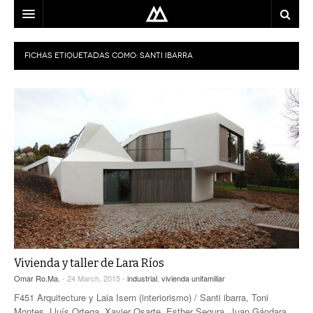
ARQUITECTO
FICHAS ETIQUETADAS COMO:
SANTI IBARRA
LOCALIZACIÓN
MAPA
USO
EQUIPO
BLOG
CONTACTO
Vivienda y taller de Lara Ríos
Omar Ro.Ma.
- 24 March, 2015 -
industrial
,
vivienda unifamiliar
F451 Arquitecture y Laia Isern (interiorismo) / Santi ibarra, Toni
Montes, Lluís Ortega, Xavier Osarte, Esther Segura, Juan Gándara,