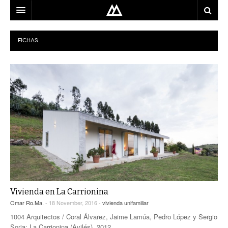
ARQUITECTO
FICHAS
LOCALIZACIÓN
MAPA
USO
EQUIPO
BLOG
CONTACTO
Vivienda en La Carrionina
Omar Ro.Ma.
- 18 November, 2016 -
vivienda unifamiliar
1004 Arquitectos / Coral Álvarez, Jaime Lamúa, Pedro López y Sergio
Soria; La Carrionina (Avilés), 2012.