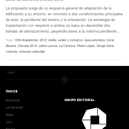
La propuesta surge de un esquema general de adaptación de la
edificación a su entorno, en concreto a dos condicionantes principales
de este: la pendiente del terreno y la orientación. La estrategia de
implantación con respecto a ambos se basa en desarrollar dos
bandas de aterrazamiento, perpendiculares a la máxima pendiente…
Tags:
1004 Arquitectos
,
2012
,
Avilés
,
avilés y comarca
,
casa asturiana
,
Coral
Álvarez
,
Década 2010
,
Jaime Lamúa
,
La Carriona
,
Pedro López
,
Sergio Soria
,
vivienda
,
vivienda unifamiliar
A-A
ÍNDICE
Arquitecto
GRUPO EDITORIAL
Localización
Mapa
Uso
Equipo