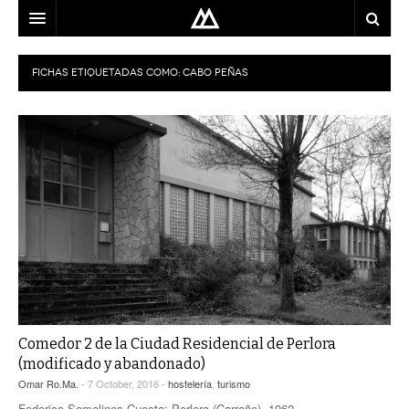
ARQUITECTO
FICHAS ETIQUETADAS COMO:
CABO PEÑAS
LOCALIZACIÓN
MAPA
USO
EQUIPO
BLOG
CONTACTO
Comedor 2 de la Ciudad Residencial de Perlora
(modificado y abandonado)
Omar Ro.Ma.
- 7 October, 2016 -
hostelería
,
turismo
Federico Somolinos Cuesta; Perlora (Carreño), 1962.