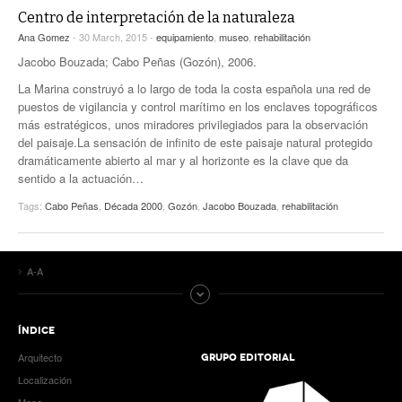
Centro de interpretación de la naturaleza
Ana Gomez
- 30 March, 2015 -
equipamiento
,
museo
,
rehabilitación
Jacobo Bouzada; Cabo Peñas (Gozón), 2006.
La Marina construyó a lo largo de toda la costa española una red de
puestos de vigilancia y control marítimo en los enclaves topográficos
más estratégicos, unos miradores privilegiados para la observación
del paisaje.La sensación de infinito de este paisaje natural protegido
dramáticamente abierto al mar y al horizonte es la clave que da
sentido a la actuación…
Tags:
Cabo Peñas
,
Década 2000
,
Gozón
,
Jacobo Bouzada
,
rehabilitación
A-A
ÍNDICE
Arquitecto
GRUPO EDITORIAL
Localización