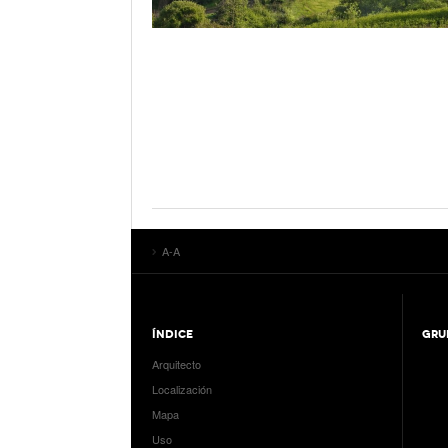
A-A
ÍNDICE
GRU
Arquitecto
Localización
Mapa
Uso