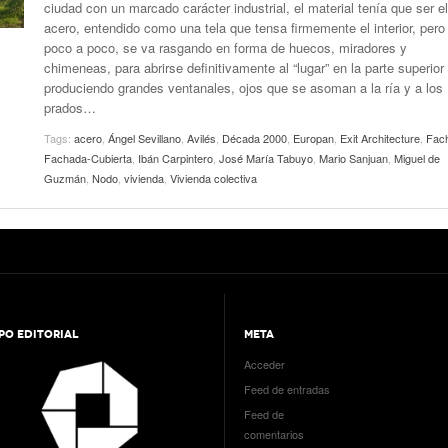
ciudad con un marcado carácter industrial, el material tenía que ser el
acero, entendido como una tela que tensa firmemente el interior, pero
poco a poco, se va rasgando en forma de huecos, miradores y
chimeneas, para abrirse definitivamente al “lugar” en la parte superior
produciendo grandes ventanales, ojos que se asoman a la ría y a los
prados…
Tags:
acero
,
Ángel Sevillano
,
Avilés
,
Década 2000
,
Europan
,
Exit Architecture
,
Fac
Fachada-Cubierta
,
Ibán Carpintero
,
José María Tabuyo
,
Mario Sanjuan
,
Miguel de
Guzmán
,
Nodo
,
vivienda
,
Vivienda colectiva
PO EDITORIAL
META
Acceder
Feed de entradas
Feed de
comentarios