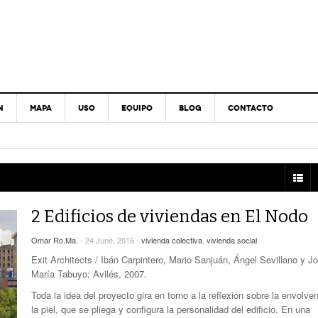
N
MAPA
USO
EQUIPO
BLOG
CONTACTO
2 Edificios de viviendas en El Nodo
Omar Ro.Ma.
- 24 June, 2016 -
vivienda colectiva
,
vivienda social
Exit Architects / Ibán Carpintero, Mario Sanjuán, Ángel Sevillano y J
María Tabuyo; Avilés, 2007.
Toda la idea del proyecto gira en torno a la reflexión sobre la envolven
la piel, que se pliega y configura la personalidad del edificio. En una