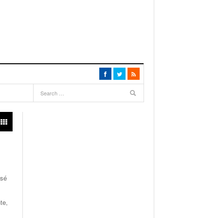
osé
te,