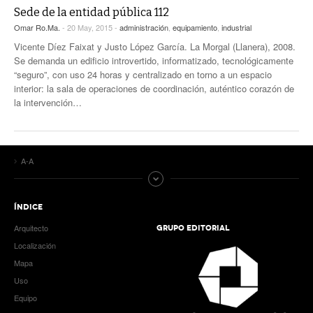
Sede de la entidad pública 112
Omar Ro.Ma.
- 20 May, 2015 -
administración
,
equipamiento
,
industrial
Vicente Díez Faixat y Justo López García. La Morgal (Llanera), 2008.
Se demanda un edificio introvertido, informatizado, tecnológicamente
“seguro”, con uso 24 horas y centralizado en torno a un espacio
interior: la sala de operaciones de coordinación, auténtico corazón de
la intervención…
A-A
ÍNDICE
Arquitecto
GRUPO EDITORIAL
Localización
Mapa
Uso
Equipo