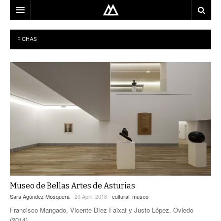
ARQUITECTO
FICHAS
LOCALIZACIÓN
MAPA
USO
EQUIPO
BLOG
CONTACTO
Museo de Bellas Artes de Asturias
Sara Agúndez Mosquera
- 20 April, 2016 -
cultural
,
museo
Francisco Mangado, Vicente Díez Faixat y Justo López. Oviedo
(2014)