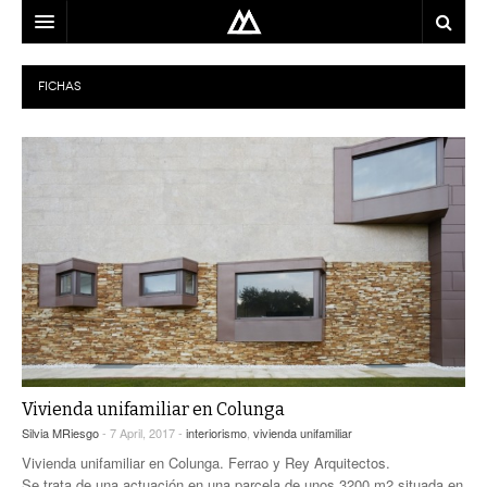
ARQUITECTO
FICHAS
LOCALIZACIÓN
MAPA
USO
EQUIPO
BLOG
CONTACTO
Vivienda unifamiliar en Colunga
Silvia MRiesgo
- 7 April, 2017 -
interiorismo
,
vivienda unifamiliar
Vivienda unifamiliar en Colunga. Ferrao y Rey Arquitectos.
Se trata de una actuación en una parcela de unos 3200 m2 situada en