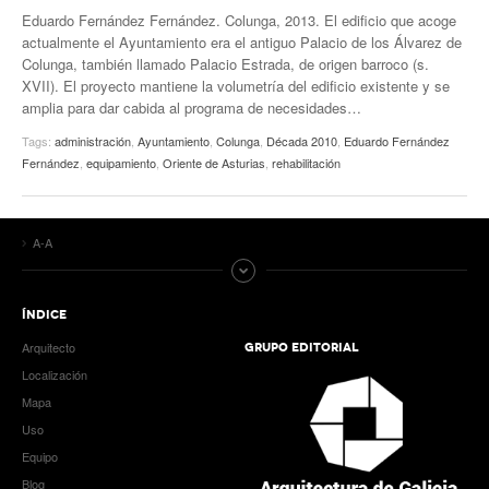
Eduardo Fernández Fernández. Colunga, 2013. El edificio que acoge
actualmente el Ayuntamiento era el antiguo Palacio de los Álvarez de
Colunga, también llamado Palacio Estrada, de origen barroco (s.
XVII). El proyecto mantiene la volumetría del edificio existente y se
amplia para dar cabida al programa de necesidades…
Tags:
administración
,
Ayuntamiento
,
Colunga
,
Década 2010
,
Eduardo Fernández
Fernández
,
equipamiento
,
Oriente de Asturias
,
rehabilitación
A-A
ÍNDICE
Arquitecto
GRUPO EDITORIAL
Localización
Mapa
Uso
Equipo
Blog