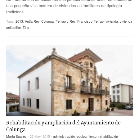
una pequeña villa costera de viviendas unifamiliares de tipología
tradicional.
Tags:
2013
,
Antía Rey
,
Colunga
,
Ferrao y Rey
,
Francisco Ferrao
,
vivienda
,
vivienda
unifamiliar
,
Zinc
Rehabilitación y ampliación del Ayuntamiento de
Colunga
Marta Suarez
- 22 May, 2015 -
administración
,
equipamiento
,
rehabilitación