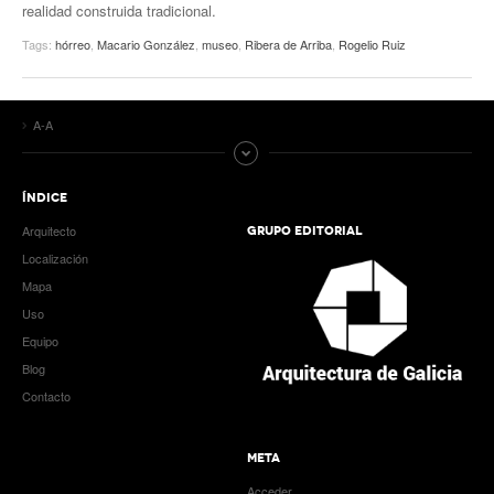
realidad construida tradicional.
Tags:
hórreo
,
Macario González
,
museo
,
Ribera de Arriba
,
Rogelio Ruiz
A-A
ÍNDICE
Arquitecto
GRUPO EDITORIAL
Localización
Mapa
Uso
Equipo
Blog
Contacto
META
Acceder