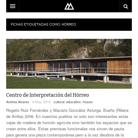
ARQUITECTO
FICHAS ETIQUETADAS COMO:
HÓRREO
LOCALIZACIÓN
MAPA
USO
EQUIPO
BLOG
Centro de Interpretación del Hórreo
CONTACTO
Andrea Alvarez
- 6 May, 2015 -
cultural
,
educativo
,
museo
Rogelio Ruiz Fernández y Macario González Astorga. Bueño (Ribera
de Arriba) 2006. En nuestros pueblos no solo son interesantes estas
cajas de madera de función agrícola sino también los espacios que se
crean entre ellos. Estas premisas funcionales nos sirven de pauta
para genera una pieza contemporánea pero a la vez deudora de la