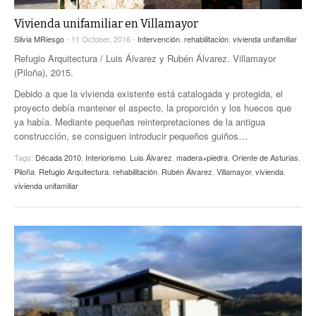
Vivienda unifamiliar en Villamayor
Silvia MRiesgo
- 11 October, 2016 -
Intervención
,
rehabilitación
,
vivienda unifamiliar
Refugio Arquitectura / Luis Álvarez y Rubén Álvarez. Villamayor
(Piloña), 2015.
Debido a que la vivienda existente está catalogada y protegida, el
proyecto debía mantener el aspecto, la proporción y los huecos que
ya había. Mediante pequeñas reinterpretaciones de la antigua
construcción, se consiguen introducir pequeños guiños…
Tags:
Década 2010
,
Interiorismo
,
Luis Álvarez
,
madera+piedra
,
Oriente de Asturias
,
Piloña
,
Refugio Arquitectura
,
rehabilitación
,
Rubén Álvarez
,
Villamayor
,
vivienda
,
vivienda unifamiliar