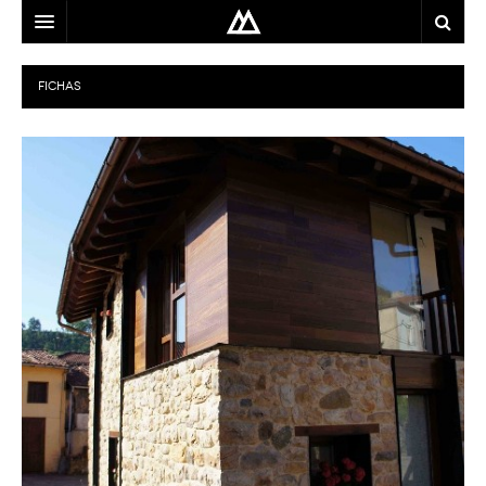
ARQUITECTO
FICHAS
LOCALIZACIÓN
MAPA
USO
EQUIPO
BLOG
CONTACTO