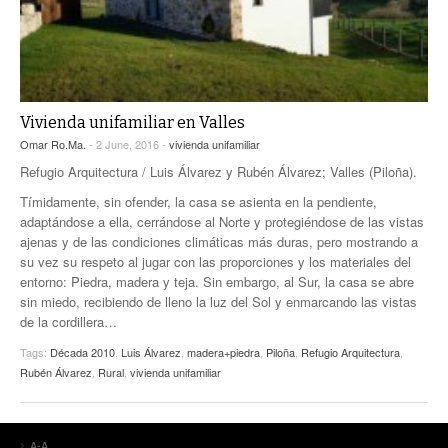
Vivienda unifamiliar en Valles
Omar Ro.Ma.
- 2 June, 2016 -
vivienda unifamiliar
Refugio Arquitectura / Luis Álvarez y Rubén Álvarez; Valles (Piloña).
Tímidamente, sin ofender, la casa se asienta en la pendiente,
adaptándose a ella, cerrándose al Norte y protegiéndose de las vistas
ajenas y de las condiciones climáticas más duras, pero mostrando a
su vez su respeto al jugar con las proporciones y los materiales del
entorno: Piedra, madera y teja. Sin embargo, al Sur, la casa se abre
sin miedo, recibiendo de lleno la luz del Sol y enmarcando las vistas
de la cordillera…
Tags:
Década 2010
,
Luis Álvarez
,
madera+piedra
,
Piloña
,
Refugio Arquitectura
,
Rubén Álvarez
,
Rural
,
vivienda unifamiliar
A-A