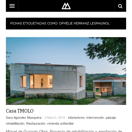
ARQUITECTO
FICHAS ETIQUETADAS COMO:
OPHÉLIE HERRANZ LESPAGNOL
LOCALIZACIÓN
MAPA
USO
EQUIPO
BLOG
CONTACTO
Casa TMOLO
Sara Agúndez Mosquera
- 3 March, 2016 -
interiorismo
,
Intervención
,
paisaje
,
rehabilitación
,
Restauración
,
vivienda unifamiliar
Miguel de Guzmán Obra: Proyecto de rehabilitación y ampliación de