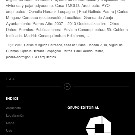
vivienda y pajar adyacente. Casa TMOLO. Arquitecto: PYO
arquitectos | Ophélie Herranz Lespagnol | Paul Galindo Pastre | Carlos
Mínguez Carrasco (colaboración) Localidad: Granda de Abajo
Ayuntamiento: Parres Año: 2007 – 2013 Geolocalización: Otros
Datos: Premios: Publicaciones: Revista Conarquitectura 59. Cubierta
Inclinada. Madrid: Conarquitectura Ediciones,
…
Tags:
2013
,
Carlos Mínguez Carrasco
,
casa asturiana
,
Década 2010
,
Miguel de
Guzmán
,
Ophélie Herranz Lespagnol
,
Parres
,
Paul Galindo Pastre
,
piedra+hormigón
,
PYO arquitectos
A-A
ÍNDICE
Arquitecto
GRUPO EDITORIAL
Localización
Mapa
Uso