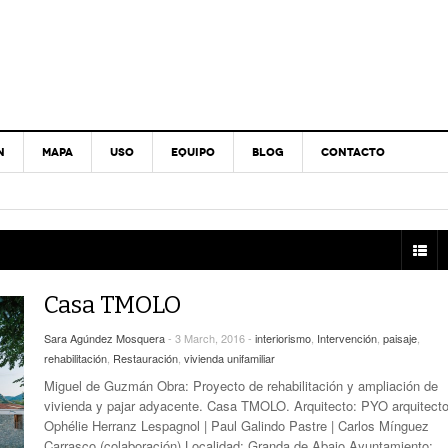
N
MAPA
USO
EQUIPO
BLOG
CONTACTO
Casa TMOLO
Sara Agúndez Mosquera
- 3 March, 2016 -
interiorismo
,
Intervención
,
paisaje
,
rehabilitación
,
Restauración
,
vivienda unifamiliar
Miguel de Guzmán Obra: Proyecto de rehabilitación y ampliación de
vivienda y pajar adyacente. Casa TMOLO. Arquitecto: PYO arquitecto
Ophélie Herranz Lespagnol | Paul Galindo Pastre | Carlos Mínguez
Carrasco (colaboración) Localidad: Granda de Abajo Ayuntamiento: