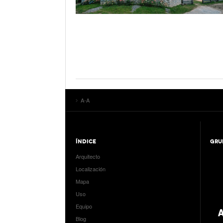
A-A
ÍNDICE
GRU
Arquitecto
Localización
Mapa
Uso
Equipo
Blog