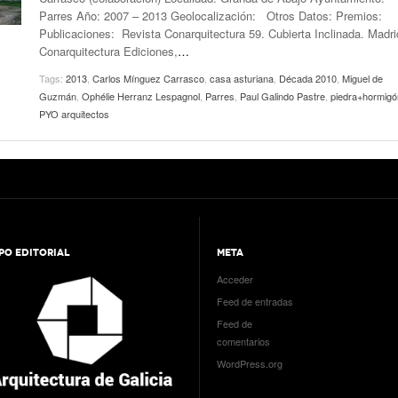
Parres Año: 2007 – 2013 Geolocalización: Otros Datos: Premios:
Publicaciones: Revista Conarquitectura 59. Cubierta Inclinada. Madri
Conarquitectura Ediciones,
…
Tags:
2013
,
Carlos Mínguez Carrasco
,
casa asturiana
,
Década 2010
,
Miguel de
Guzmán
,
Ophélie Herranz Lespagnol
,
Parres
,
Paul Galindo Pastre
,
piedra+hormigó
PYO arquitectos
PO EDITORIAL
META
Acceder
Feed de entradas
Feed de
comentarios
WordPress.org