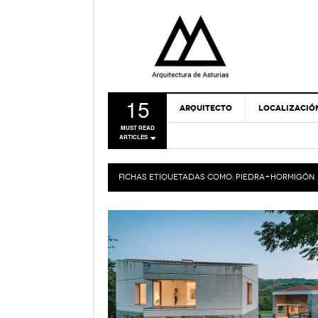
15
ARQUITECTO
LOCALIZACIÓ
MUST READ
ARTICLES
FICHAS ETIQUETADAS COMO:
PIEDRA+HORMIGÓN