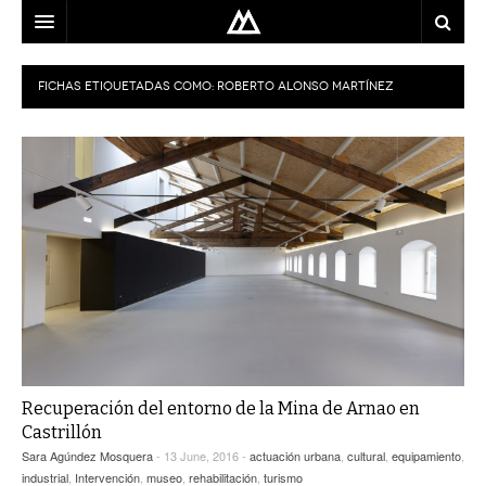
ARQUITECTO
FICHAS ETIQUETADAS COMO:
ROBERTO ALONSO MARTÍNEZ
LOCALIZACIÓN
MAPA
USO
EQUIPO
BLOG
CONTACTO
Recuperación del entorno de la Mina de Arnao en
Castrillón
Sara Agúndez Mosquera
- 13 June, 2016 -
actuación urbana
,
cultural
,
equipamiento
,
industrial
,
Intervención
,
museo
,
rehabilitación
,
turismo