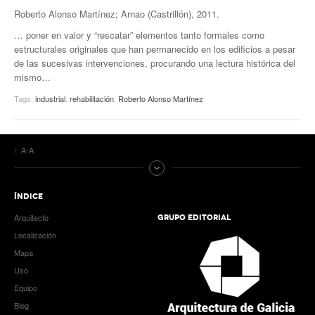
Roberto Alonso Martínez; Arnao (Castrillón), 2011.
… poner en valor y “rescatar” elementos tanto formales como
estructurales originales que han permanecido en los edificios a pesar
de las sucesivas intervenciones, procurando una lectura histórica del
mismo…
Tags:
industrial
,
rehabilitación
,
Roberto Alonso Martínez
A-A
ÍNDICE
Arquitecto
GRUPO EDITORIAL
Localización
Mapa
Uso
Equipo
Blog