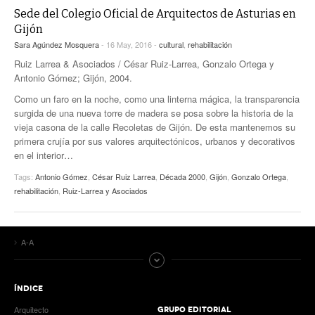
Sede del Colegio Oficial de Arquitectos de Asturias en
Gijón
Sara Agúndez Mosquera
- 16 May, 2016 -
cultural
,
rehabilitación
Ruiz Larrea & Asociados / César Ruiz-Larrea, Gonzalo Ortega y
Antonio Gómez; Gijón, 2004.
Como un faro en la noche, como una linterna mágica, la transparencia
surgida de una nueva torre de madera se posa sobre la historia de la
vieja casona de la calle Recoletas de Gijón. De esta mantenemos su
primera crujía por sus valores arquitectónicos, urbanos y decorativos
en el interior…
Tags:
Antonio Gómez
,
César Ruiz Larrea
,
Década 2000
,
Gijón
,
Gonzalo Ortega
,
rehabilitación
,
Ruiz-Larrea y Asociados
A-A
ÍNDICE
Arquitecto
GRUPO EDITORIAL