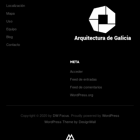
Localización
Mapa
Uso
Equipo
Blog
Contacto
META
Acceder
Feed de entradas
Feed de comentarios
WordPress.org
Copyright © 2020 by
DW Focus
. Proudly powered by
WordPress
WordPress Theme by DesignWall