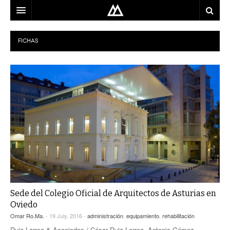
ARQUITECTO
FICHAS
LOCALIZACIÓN
MAPA
USO
EQUIPO
BLOG
CONTACTO
Sede del Colegio Oficial de Arquitectos de Asturias en
Oviedo
Omar Ro.Ma.
- 19 July, 2016 -
administración
,
equipamiento
,
rehabilitación
Ruiz Larrea & Asociados / César Ruiz Larrea, Antonio Gómez