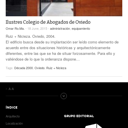
Ilustres Colegio de Abogados de Oviedo
Omar Ro.Ma.
- 18 June, 2015 -
administración
,
equipamiento
Ruiz + Nicieza. Oviedo, 2004.
El edificio busca desde su implantación ser leído como elemento de
acuerdo entre dos situaciones históricas y arquitectónicamente
diferentes, entre las que se ha de situar forzosamente. Para ello y
valiéndose de lo que la ordenanza dispone…
Tags:
Década 2000
,
Oviedo
,
Ruiz + Nicieza
A-A
ÍNDICE
Arquitecto
GRUPO EDITORIAL
Localización