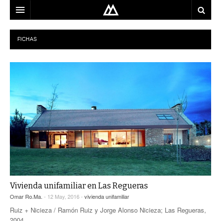
ARQUITECTO
FICHAS
LOCALIZACIÓN
MAPA
USO
EQUIPO
BLOG
CONTACTO
Vivienda unifamiliar en Las Regueras
Omar Ro.Ma.
- 12 May, 2016 -
vivienda unifamiliar
Ruiz + Nicieza / Ramón Ruiz y Jorge Alonso Nicieza; Las Regueras,
2004.