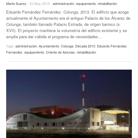
Marta Suarez
- 22 May, 2015 -
administración
,
equipamiento
,
rehabilitación
Eduardo Fernández Fernández. Colunga, 2013. El edificio que acoge
actualmente el Ayuntamiento era el antiguo Palacio de los Álvarez de
Colunga, también llamado Palacio Estrada, de origen barroco (s.
XVII). El proyecto mantiene la volumetría del edificio existente y se
amplia para dar cabida al programa de necesidades…
Tags:
administración
,
Ayuntamiento
,
Colunga
,
Década 2010
,
Eduardo Fernández
Fernández
,
equipamiento
,
Oriente de Asturias
,
rehabilitación