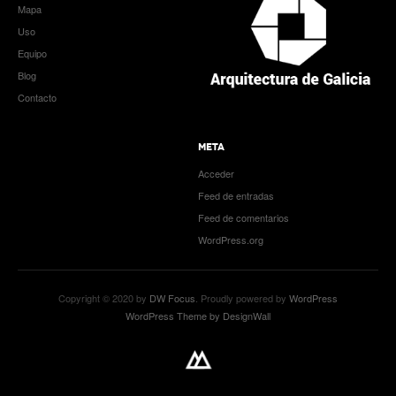
Mapa
Uso
Equipo
Blog
Contacto
META
Acceder
Feed de entradas
Feed de comentarios
WordPress.org
Copyright © 2020 by
DW Focus
. Proudly powered by
WordPress
WordPress Theme by DesignWall