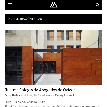
ARQUITECTO
ADMINISTRACIÓN
FICHAS
LOCALIZACIÓN
MAPA
USO
EQUIPO
BLOG
CONTACTO
Ilustres Colegio de Abogados de Oviedo
Omar Ro.Ma.
- 18 June, 2015 -
administración
,
equipamiento
Ruiz + Nicieza. Oviedo, 2004.
El edificio busca desde su implantación ser leído como elemento de