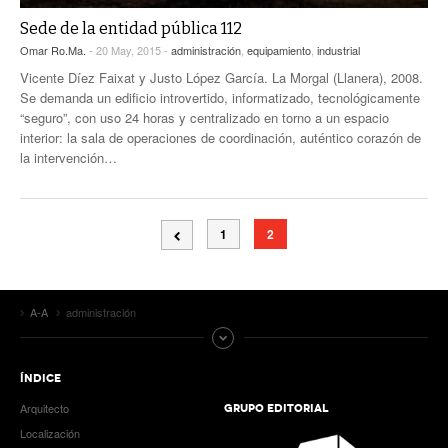
Sede de la entidad pública 112
Omar Ro.Ma.
- 20 May, 2015 -
administración
,
equipamiento
,
industrial
Vicente Díez Faixat y Justo López García. La Morgal (Llanera), 2008.
Se demanda un edificio introvertido, informatizado, tecnológicamente
“seguro”, con uso 24 horas y centralizado en torno a un espacio
interior: la sala de operaciones de coordinación, auténtico corazón de
la intervención…
1
2
A-A
administración
ÍNDICE
Arquitecto
GRUPO EDITORIAL
Localización