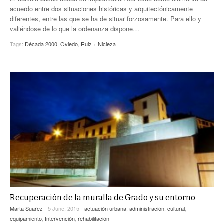
acuerdo entre dos situaciones históricas y arquitectónicamente
diferentes, entre las que se ha de situar forzosamente. Para ello y
valiéndose de lo que la ordenanza dispone…
Tags:
Década 2000
,
Oviedo
,
Ruiz + Nicieza
Recuperación de la muralla de Grado y su entorno
Marta Suarez
- 5 June, 2015 -
actuación urbana
,
administración
,
cultural
,
equipamiento
,
Intervención
,
rehabilitación