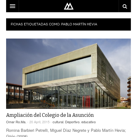
ARQUITECTO
FICHAS ETIQUETADAS COMO:
PABLO MARTÍN HEVIA
LOCALIZACIÓN
MAPA
USO
EQUIPO
BLOG
CONTACTO
Ampliación del Colegio de la Asunción
Omar Ro.Ma.
- 20 April, 2015 -
cultural
,
Deportivo
,
educativo
Romina Barbieri Petrelli, Miguel Díaz Negrete y Pablo Martín Hevia;
Gijón (2008).