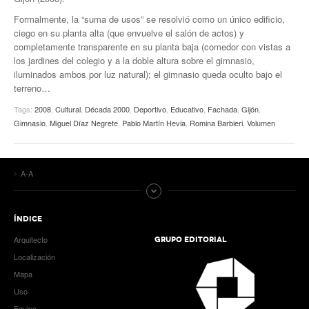
Formalmente, la “suma de usos” se resolvió como un único edificio,
ciego en su planta alta (que envuelve el salón de actos) y
completamente transparente en su planta baja (comedor con vistas a
los jardines del colegio y a la doble altura sobre el gimnasio,
iluminados ambos por luz natural); el gimnasio queda oculto bajo el
terreno…
Tags:
2008
,
Cultural
,
Década 2000
,
Deportivo
,
Educativo
,
Fachada
,
Gijón
,
Gimnasio
,
Miguel Díaz Negrete
,
Pablo Martín Hevia
,
Romina Barbieri
,
Volumen
A-A
ÍNDICE
Arquitecto
GRUPO EDITORIAL
Localización
Mapa
Uso
Equipo