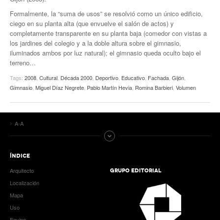
Formalmente, la “suma de usos” se resolvió como un único edificio,
ciego en su planta alta (que envuelve el salón de actos) y
completamente transparente en su planta baja (comedor con vistas a
los jardines del colegio y a la doble altura sobre el gimnasio,
iluminados ambos por luz natural); el gimnasio queda oculto bajo el
terreno…
Tags:
2008
,
Cultural
,
Década 2000
,
Deportivo
,
Educativo
,
Fachada
,
Gijón
,
Gimnasio
,
Miguel Díaz Negrete
,
Pablo Martín Hevia
,
Romina Barbieri
,
Volumen
A-A
ÍNDICE
Arquitecto
GRUPO EDITORIAL
Localización
Mapa
Uso
Equipo