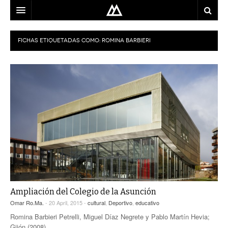
ARQUITECTO
FICHAS ETIQUETADAS COMO:
ROMINA BARBIERI
LOCALIZACIÓN
MAPA
USO
EQUIPO
BLOG
CONTACTO
Ampliación del Colegio de la Asunción
Omar Ro.Ma.
- 20 April, 2015 -
cultural
,
Deportivo
,
educativo
Romina Barbieri Petrelli, Miguel Díaz Negrete y Pablo Martín Hevia;
Gijón (2008).