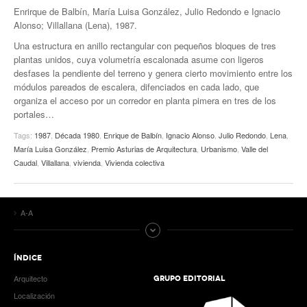
Enrirque de Balbín, María Luisa González, Julio Redondo e Ignacio
Alonso; Villallana (Lena), 1987.
Una estructura en anillo rectangular con pequeños bloques de tres
plantas unidos, cuya volumetría escalonada asume con ligeros
desfases la pendiente del terreno y genera cierto movimiento entre los
módulos pareados de escalera, difenciados en cada lado, que
organiza el acceso por un corredor en planta pimera en tres de los
portales…
Tags:
1987
,
Década 1980
,
Enrique de Balbín
,
Ignacio Alonso
,
Julio Redondo
,
Lena
,
María Luisa González
,
Premio Asturias de Arquitectura
,
Urbanismo
,
Valle del
Caudal
,
Villallana
,
vivienda
,
Vivienda colectiva
A-A
ÍNDICE
Arquitecto
GRUPO EDITORIAL
Localización