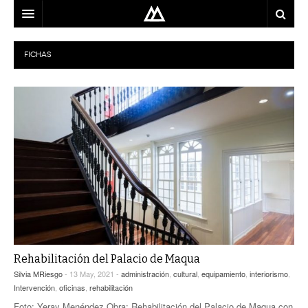
ARQUITECTO
FICHAS
LOCALIZACIÓN
MAPA
USO
EQUIPO
BLOG
CONTACTO
Rehabilitación del Palacio de Maqua
Silvia MRiesgo
- 13 May, 2021 -
administración
,
cultural
,
equipamiento
,
interiorismo
,
Intervención
,
oficinas
,
rehabilitación
Foto: Yeray Menéndez Obra: Rehabilitación del Palacio de Maqua con