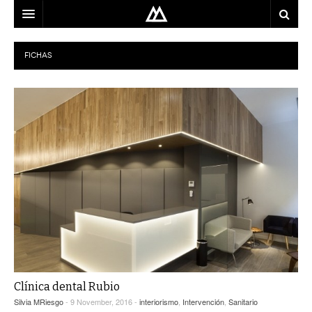
ARQUITECTO
FICHAS
LOCALIZACIÓN
MAPA
USO
EQUIPO
BLOG
CONTACTO
Clínica dental Rubio
Silvia MRiesgo
- 9 November, 2016 -
interiorismo
,
Intervención
,
Sanitario