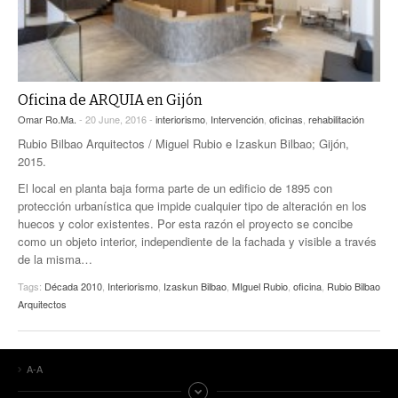
Oficina de ARQUIA en Gijón
Omar Ro.Ma.
- 20 June, 2016 -
interiorismo
,
Intervención
,
oficinas
,
rehabilitación
Rubio Bilbao Arquitectos / Miguel Rubio e Izaskun Bilbao; Gijón,
2015.
El local en planta baja forma parte de un edificio de 1895 con
protección urbanística que impide cualquier tipo de alteración en los
huecos y color existentes. Por esta razón el proyecto se concibe
como un objeto interior, independiente de la fachada y visible a través
de la misma…
Tags:
Década 2010
,
Interiorismo
,
Izaskun Bilbao
,
MIguel Rubio
,
oficina
,
Rubio Bilbao
Arquitectos
A-A