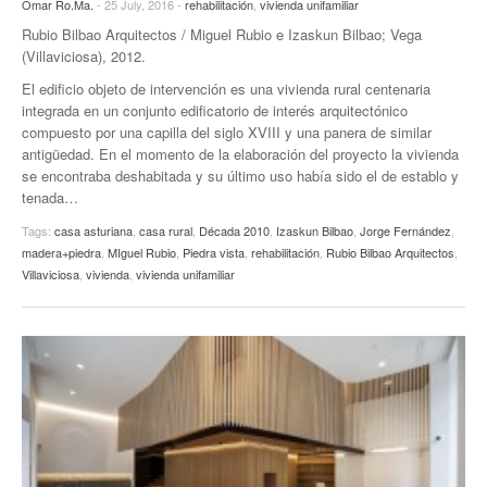
Omar Ro.Ma.
- 25 July, 2016 -
rehabilitación
,
vivienda unifamiliar
Rubio Bilbao Arquitectos / Miguel Rubio e Izaskun Bilbao; Vega
(Villaviciosa), 2012.
El edificio objeto de intervención es una vivienda rural centenaria
integrada en un conjunto edificatorio de interés arquitectónico
compuesto por una capilla del siglo XVIII y una panera de similar
antigüedad. En el momento de la elaboración del proyecto la vivienda
se encontraba deshabitada y su último uso había sido el de establo y
tenada…
Tags:
casa asturiana
,
casa rural
,
Década 2010
,
Izaskun Bilbao
,
Jorge Fernández
,
madera+piedra
,
MIguel Rubio
,
Piedra vista
,
rehabilitación
,
Rubio Bilbao Arquitectos
,
Villaviciosa
,
vivienda
,
vivienda unifamiliar