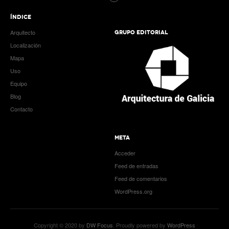
ÍNDICE
Arquitecto
GRUPO EDITORIAL
Localización
Mapa
Uso
Equipo
Blog
Contacto
META
Acceder
Feed de entradas
Feed de comentarios
WordPress.org
Copyright © 2020 by
DW Focus
. Proudly powered by
WordPress