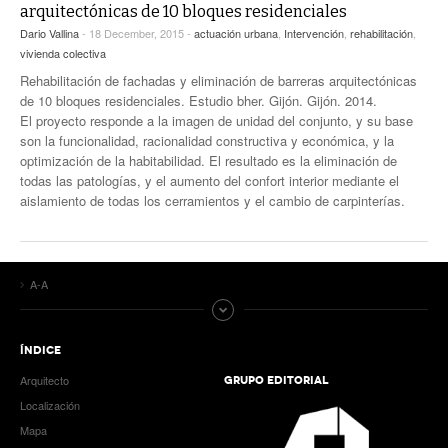
arquitectónicas de 10 bloques residenciales
Dario Vallina
- 18 December, 2015 -
actuación urbana
,
Intervención
,
rehabilitación
,
vivienda colectiva
Rehabilitación de fachadas y eliminación de barreras arquitectónicas
de 10 bloques residenciales. Estudio bher. Gijón. Gijón. 2014.
El proyecto responde a la imagen de unidad del conjunto, y su base
son la funcionalidad, racionalidad constructiva y económica, y la
optimización de la habitabilidad. El resultado es la eliminación de
todas las patologías, y el aumento del confort interior mediante el
aislamiento de todas los cerramientos y el cambio de carpinterías.
A-A
ÍNDICE
Arquitecto
GRUPO EDITORIAL
Localización
Mapa