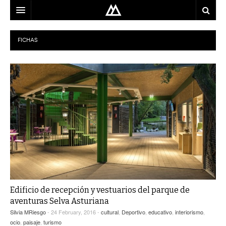
ARQUITECTO
FICHAS
LOCALIZACIÓN
MAPA
USO
EQUIPO
BLOG
CONTACTO
Edificio de recepción y vestuarios del parque de
aventuras Selva Asturiana
Silvia MRiesgo
- 24 February, 2016 -
cultural
,
Deportivo
,
educativo
,
interiorismo
,
ocio
,
paisaje
,
turismo