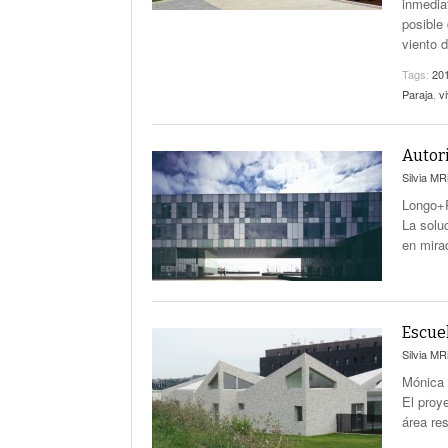
inmedia
posible 
viento 
Tags:
20
Paraja
,
v
Autor
Silvia MR
Longo+R
La solu
en mira
Escue
Silvia MR
Mónica 
El proy
área re