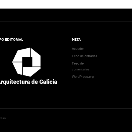
PO EDITORIAL
META
Acceder
Feed de entradas
Feed de
comentarios
WordPress.org
ress