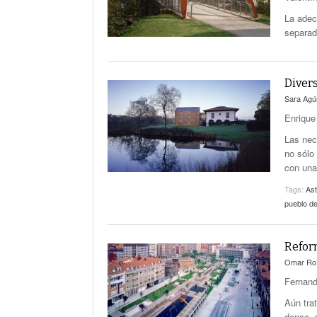
La adec
separad
Diver
Sara Ag
Enrique
Las nec
no sólo 
con una
Tags:
Ast
pueblo de
Reform
Omar Ro
Fernand
Aún tra
denso, 