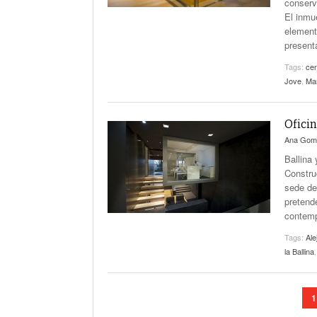
conserv
El inmu
element
present
Tags:
cen
Jove
,
Mar
Ofici
Ana Gom
Ballina 
Constru
sede de
pretende
contemp
Tags:
Ale
la Ballina
1