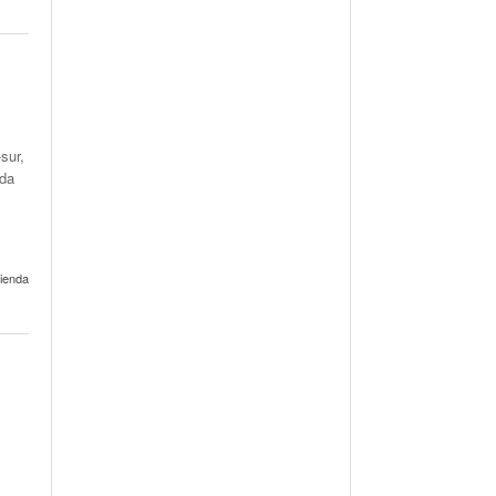
sur,
ida
vienda