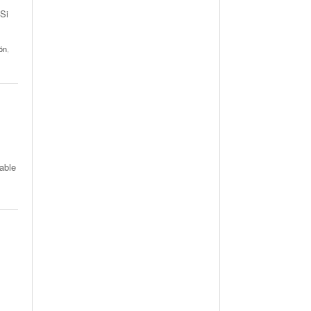
 Si
ón
,
mable