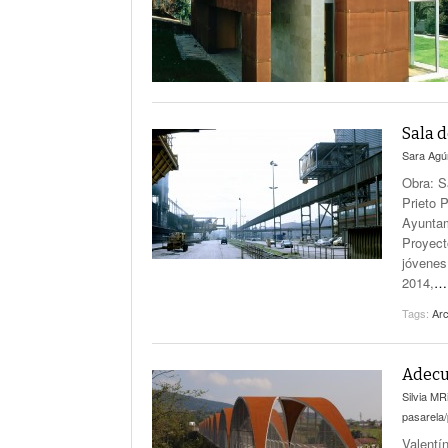
Sala d
Sara Ag
Obra: S
Prieto 
Ayuntam
Proyect
jóvenes
2014,
…
Tags:
Arc
Adecu
Silvia MR
pasarela
Valentí