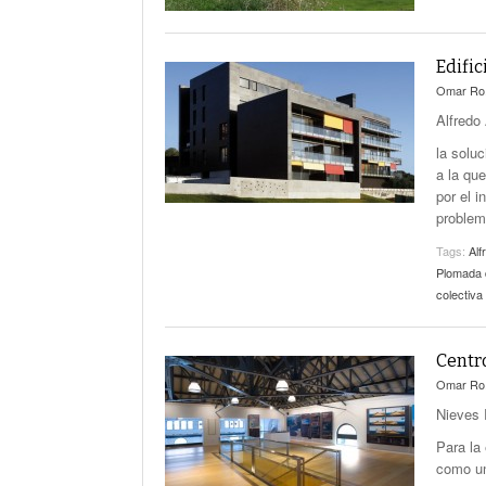
Edific
Omar Ro
Alfredo
la solu
a la qu
por el 
problem
Tags:
Alf
Plomada 
colectiva
Centro
Omar Ro
Nieves 
Para la 
como un