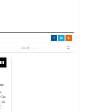
liar
ra
ión:
s de
) –