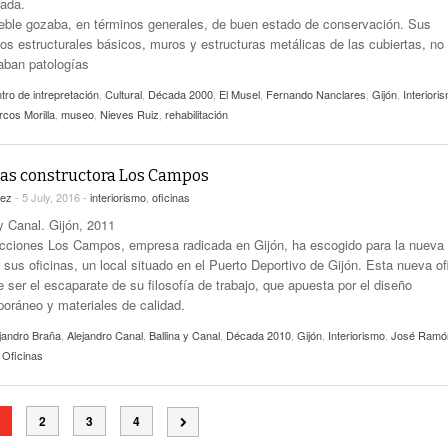
ada.
eble gozaba, en términos generales, de buen estado de conservación. Sus
os estructurales básicos, muros y estructuras metálicas de las cubiertas, no
aban patologías
tro de intrepretación
,
Cultural
,
Década 2000
,
El Musel
,
Fernando Nanclares
,
Gijón
,
Interiori
cos Morilla
,
museo
,
Nieves Ruiz
,
rehabilitación
nas constructora Los Campos
ez
- 5 July, 2016 -
interiorismo
,
oficinas
y Canal. Gijón, 2011
cciones Los Campos, empresa radicada en Gijón, ha escogido para la nueva
 sus oficinas, un local situado en el Puerto Deportivo de Gijón. Esta nueva of
 ser el escaparate de su filosofía de trabajo, que apuesta por el diseño
oráneo y materiales de calidad.
jandro Braña
,
Alejandro Canal
,
Ballina y Canal
,
Década 2010
,
Gijón
,
Interiorismo
,
José Ramó
,
Oficinas
2
3
4