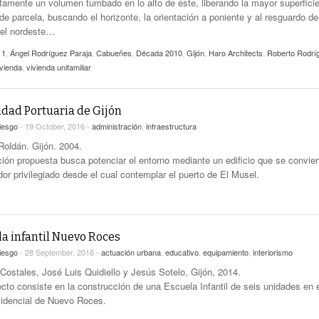
tamente un volumen tumbado en lo alto de éste, liberando la mayor superfici
de parcela, buscando el horizonte, la orientación a poniente y al resguardo de
del nordeste…
11
,
Ángel Rodríguez Paraja
,
Cabueñes
,
Década 2010
,
Gijón
,
Haro Architects
,
Roberto Rodrí
ivienda
,
vivienda unifamiliar
idad Portuaria de Gijón
iesgo
- 19 October, 2016 -
administración
,
infraestructura
oldán. Gijón. 2004.
ción propuesta busca potenciar el entorno mediante un edificio que se convier
dor privilegiado desde el cual contemplar el puerto de El Musel.
la infantil Nuevo Roces
iesgo
- 28 September, 2016 -
actuación urbana
,
educativo
,
equipamiento
,
interiorismo
Costales, José Luis Quidiello y Jesús Sotelo, Gijón, 2014.
ecto consiste en la construcción de una Escuela Infantil de seis unidades en 
sidencial de Nuevo Roces.