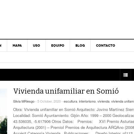
N
MAPA
USO
EQUIPO
BLOG
CONTACTO
Vivienda unifamiliar en Somió
Silvia MRiesgo
- 5 October, 2020 -
escultura
,
interiorismo
,
vivienda
,
vivienda unifami
Obra: Vivienda unifamiliar en Somió Arquitecto: Jovino Martínez Sier
Localidad: Somió Ayuntamiento: Gijón Año: 1999 – 2000 Geolocalizac
43.536035, -5.617906 Otros Datos: Premios: XVI Premio Asturia
Arquitectura (2001) – PremioI Premios de Arquitectura ARQAno (2008
Accésit Categoría Vivienda Publicaciones: Diseño Interior, nº112.