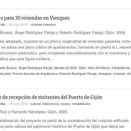
io para 30 viviendas en Viesques
.Ma.
- 20 July, 2016 -
vivienda colectiva
 Álvarez, Ángel Rodríguez Paraja y Roberto Rodríguez Paraja; Gijón, 2008.
ción adoptada, consiste en un prisma longitudinal de viviendas pasantes norte-
e se adosa una pieza cúbica de apartamentos, formando en planta la L requer
instrumento urbanístico, pero rompiendo volumétricamente con la monotonía y
ática que esta figura conlleva…
redo Álvarez
,
Ángel Rodríguez Paraja
,
década de 2000
,
Gijón
,
Haro Architects
,
j1Arquitectos
,
de plata
,
Premio Asturias de Arquitectura
,
Roberto Rodríguez Paraja
,
Viesques
,
vivienda
,
Vi
 de recepción de visitantes del Puerto de Gijón
.Ma.
- 15 July, 2016 -
cultural
,
interiorismo
,
museo
,
rehabilitación
Ruiz y Fernando Nanclares; Gijón, 2003.
elaboración del proyecto se partió de la consideración del conjunto edificado
a parte valiosa del patrimonio histórico del Puerto de Gijón que debía ser