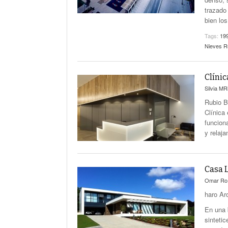
trazado
bien lo
Tags:
19
Nieves R
Clínic
Silvia MR
Rubio B
Clínica
funciona
y relaja
Casa 
Omar Ro
haro Ar
En una 
sintetic