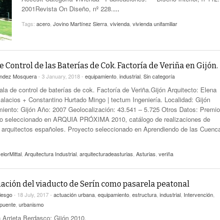
2001Revista On Diseño, nº 228.
…
Tags:
acero
,
Jovino Martínez Sierra
,
vivienda
,
vivienda unifamiliar
e Control de las Baterías de Cok. Factoría de Veriña en Gijón.
úndez Mosquera
- 3 January, 2018 -
equipamiento
,
industrial
,
Sin categoría
ala de control de baterías de cok. Factoría de Veriña.Gijón Arquitecto: Elena
Palacios + Constantino Hurtado Mingo | tectum Ingeniería. Localidad: Gijón
iento: Gijón Año: 2007 Geolocalización: 43.541 – 5.725 Otros Datos: Premio
o seleccionado en ARQUIA PRÓXIMA 2010, catálogo de realizaciones de
 arquitectos españoles. Proyecto seleccionado en Aprendiendo de las Cuenc
elorMittal
,
Arquitectura Industrial
,
arquitecturadeasturias
,
Asturias
,
veriña
ación del viaducto de Serín como pasarela peatonal
iesgo
- 18 July, 2017 -
actuación urbana
,
equipamiento
,
estructura
,
industrial
,
Intervención
,
/puente
,
urbanismo
n Arrieta Berdasco; Gijón 2010.