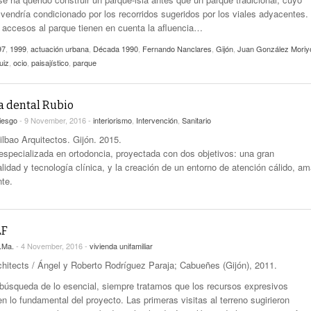
 vendría condicionado por los recorridos sugeridos por los viales adyacentes.
s accesos al parque tienen en cuenta la afluencia…
97
,
1999
,
actuación urbana
,
Década 1990
,
Fernando Nanclares
,
Gijón
,
Juan González Moriy
uiz
,
ocio
,
paisajístico
,
parque
a dental Rubio
iesgo
- 9 November, 2016 -
interiorismo
,
Intervención
,
Sanitario
ilbao Arquitectos. Gijón. 2015.
 especializada en ortodoncia, proyectada con dos objetivos: una gran
lidad y tecnología clínica, y la creación de un entorno de atención cálido, a
nte.
LF
.Ma.
- 4 November, 2016 -
vivienda unifamiliar
chitects / Ángel y Roberto Rodríguez Paraja; Cabueñes (Gijón), 2011.
búsqueda de lo esencial, siempre tratamos que los recursos expresivos
en lo fundamental del proyecto. Las primeras visitas al terreno sugirieron