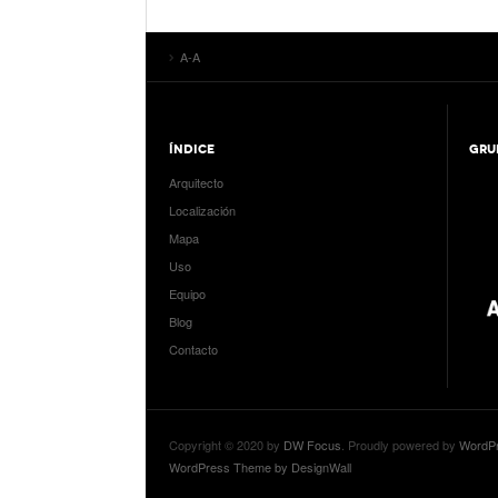
A-A
ÍNDICE
GRU
Arquitecto
Localización
Mapa
Uso
Equipo
Blog
Contacto
Copyright © 2020 by
DW Focus
. Proudly powered by
WordP
WordPress Theme by DesignWall