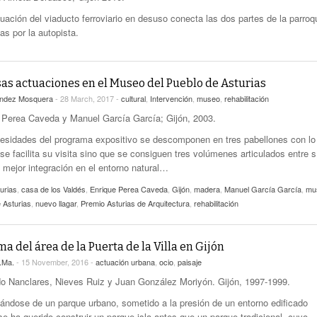
uación del viaducto ferroviario en desuso conecta las dos partes de la parroq
as por la autopista.
sas actuaciones en el Museo del Pueblo de Asturias
úndez Mosquera
- 28 March, 2017 -
cultural
,
Intervención
,
museo
,
rehabilitación
 Perea Caveda y Manuel García García; Gijón, 2003.
esidades del programa expositivo se descomponen en tres pabellones con lo
se facilita su visita sino que se consiguen tres volúmenes articulados entre s
 mejor integración en el entorno natural…
urias
,
casa de los Valdés
,
Enrique Perea Caveda
,
Gijón
,
madera
,
Manuel García García
,
mu
 Asturias
,
nuevo llagar
,
Premio Asturias de Arquitectura
,
rehabilitación
a del área de la Puerta de la Villa en Gijón
.Ma.
- 15 November, 2016 -
actuación urbana
,
ocio
,
paisaje
o Nanclares, Nieves Ruiz y Juan González Moriyón. Gijón, 1997-1999.
tándose de un parque urbano, sometido a la presión de un entorno edificado
se ha querido construir un parque-isla antes que un parque tradicional, cuyo